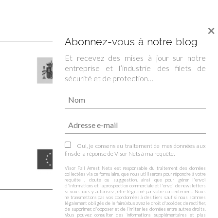
×
Abonnez-vous à notre blog
Et recevez des mises à jour sur notre
entreprise et l’industrie des filets de
sécurité et de protection…
Oui, je consens au traitement de mes données aux
fins de la réponse de Visor Nets à ma requête.
Visor Fall Arrest Nets est responsable du traitement des données
collectées via ce formulaire, que nous utiliserons pour répondre à votre
requête , doute ou suggestion, ainsi que pour gérer l'envoi
d'informations et la prospection commerciale et l'envoi de newsletters
si vous nous y autorisez , être légitimé par votre consentement. Nous
ne transmettons pas vos coordonnées à des tiers sauf si nous sommes
légalement obligés de le faire.Vous avez le droit d'accéder, de rectifier,
de supprimer, d'opposer et de limiter les données entre autres droits.
Vous pouvez consulter des informations supplémentaires et plus