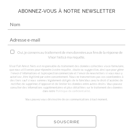
ABONNEZ-VOUS À NOTRE NEWSLETTER
Oui, je consens au traitement de mes données aux fins de la réponse de
Visor Nets à ma requête.
Visor Fall Arrest Nets est responsable du traitement des données collectées via ce formulaire,
que nous utiliserons pour répondre à votre requête , doute ou suggestion, ainsi que pour gérer
l'envoi d'informations et la prospection commerciale et l'envoi de newsletters si vous nous y
autorisez , être légitimé par votre consentement. Nous ne transmettons pas vos coordonnées à
des tiers sauf si nous sommes légalement obligés de le faire.Vous avez le droit d'accéder, de
rectifier, de supprimer, d'opposer et de limiter les données entre autres droits. Vous pouvez
consulter des informations supplémentaires et plus détaillées sur le traitement des données
dans notre
Politique de confidentialité
.
Vous pouvez vous désinscrire de ces communications à tout moment.