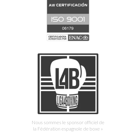
Nous sommes le sponsor officiel de
la Fédération espagnole de boxe »