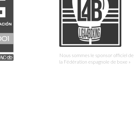
Nous sommes le sponsor officiel de
la Fédération espagnole de boxe »