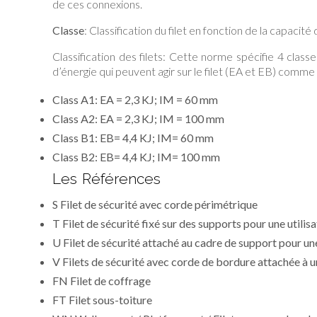
de ces connexions.
Classe
: Classification du filet en fonction de la capacité
Classification des filets: Cette norme spécifie 4 clas
d’énergie qui peuvent agir sur le filet (EA et EB) comme 
Class A1: EA = 2,3 KJ; IM = 60 mm
Class A2: EA = 2,3 KJ; IM = 100 mm
Class B1: EB= 4,4 KJ; IM= 60 mm
Class B2: EB= 4,4 KJ; IM= 100 mm
Les Références
S Filet de sécurité avec corde périmétrique
T Filet de sécurité fixé sur des supports pour une utilis
U Filet de sécurité attaché au cadre de support pour une
V Filets de sécurité avec corde de bordure attachée à 
FN Filet de coffrage
FT Filet sous-toiture