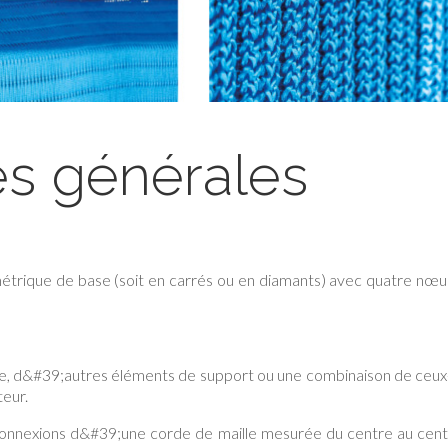
es générales
métrique de base (soit en carrés ou en diamants) avec quatre nœ
ure, d&#39;autres éléments de support ou une combinaison de ceux
eur.
onnexions d&#39;une corde de maille mesurée du centre au cen