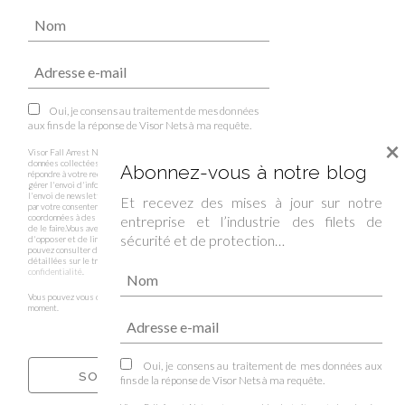
Oui, je consens au traitement de mes données
aux fins de la réponse de Visor Nets à ma requête.
×
Visor Fall Arrest Nets est responsable du traitement des
données collectées via ce formulaire, que nous utiliserons pour
Abonnez-vous à notre blog
répondre à votre requête , doute ou suggestion, ainsi que pour
gérer l'envoi d'informations et la prospection commerciale et
l'envoi de newsletters si vous nous y autorisez , être légitimé
Et recevez des mises à jour sur notre
par votre consentement. Nous ne transmettons pas vos
coordonnées à des tiers sauf si nous sommes légalement obligés
entreprise et l’industrie des filets de
de le faire.Vous avez le droit d'accéder, de rectifier, de supprimer,
sécurité et de protection…
d'opposer et de limiter les données entre autres droits. Vous
pouvez consulter des informations supplémentaires et plus
détaillées sur le traitement des données dans notre
Politique de
confidentialité
.
Vous pouvez vous désinscrire de ces communications à tout
moment.
Oui, je consens au traitement de mes données aux
fins de la réponse de Visor Nets à ma requête.