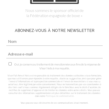
Nous sommes le sponsor officiel de
la Fédération espagnole de boxe »
ABONNEZ-VOUS À NOTRE NEWSLETTER
Oui, je consens au traitement de mes données aux fins de la réponse de
Visor Nets à ma requête.
Visor Fall Arrest Nets est responsable du traitement des données collectées via ce formulaire,
que nous utiliserons pour répondre à votre requête , doute ou suggestion, ainsi que pour gérer
l'envoi d'informations et la prospection commerciale et l'envoi de newsletters si vous nous y
autorisez , être légitimé par votre consentement. Nous ne transmettons pas vos coordonnées à
des tiers sauf si nous sommes légalement obligés de le faire.Vous avez le droit d'accéder, de
rectifier, de supprimer, d'opposer et de limiter les données entre autres droits. Vous pouvez
consulter des informations supplémentaires et plus détaillées sur le traitement des données
dans notre
Politique de confidentialité
.
Vous pouvez vous désinscrire de ces communications à tout moment.