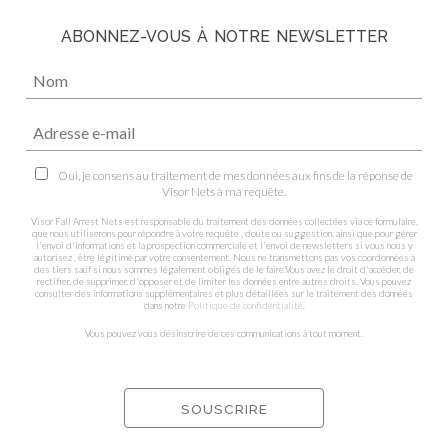
ABONNEZ-VOUS À NOTRE NEWSLETTER
Oui, je consens au traitement de mes données aux fins de la réponse de
Visor Nets à ma requête.
Visor Fall Arrest Nets est responsable du traitement des données collectées via ce formulaire,
que nous utiliserons pour répondre à votre requête , doute ou suggestion, ainsi que pour gérer
l'envoi d'informations et la prospection commerciale et l'envoi de newsletters si vous nous y
autorisez , être légitimé par votre consentement. Nous ne transmettons pas vos coordonnées à
des tiers sauf si nous sommes légalement obligés de le faire.Vous avez le droit d'accéder, de
rectifier, de supprimer, d'opposer et de limiter les données entre autres droits. Vous pouvez
consulter des informations supplémentaires et plus détaillées sur le traitement des données
dans notre
Politique de confidentialité
.
Vous pouvez vous désinscrire de ces communications à tout moment.