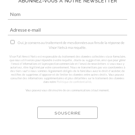
ABONNEZ-VOUS À NOTRE NEWSLETTER
Oui, je consens au traitement de mes données aux fins de la réponse de
Visor Nets à ma requête.
Visor Fall Arrest Nets est responsable du traitement des données collectées via ce formulaire,
que nous utiliserons pour répondre à votre requête , doute ou suggestion, ainsi que pour gérer
l'envoi d'informations et la prospection commerciale et l'envoi de newsletters si vous nous y
autorisez , être légitimé par votre consentement. Nous ne transmettons pas vos coordonnées à
des tiers sauf si nous sommes légalement obligés de le faire.Vous avez le droit d'accéder, de
rectifier, de supprimer, d'opposer et de limiter les données entre autres droits. Vous pouvez
consulter des informations supplémentaires et plus détaillées sur le traitement des données
dans notre
Politique de confidentialité
.
Vous pouvez vous désinscrire de ces communications à tout moment.