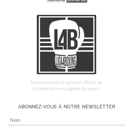
Nous sommes le sponsor officiel de
la Fédération espagnole de boxe »
ABONNEZ-VOUS À NOTRE NEWSLETTER