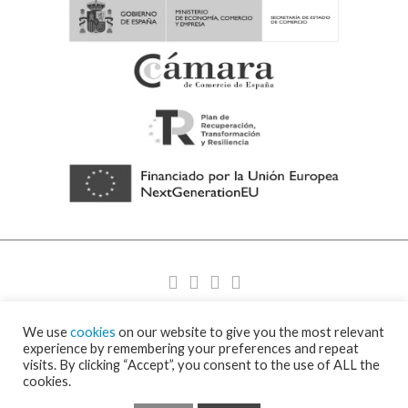
We use
cookies
on our website to give you the most relevant
© 2026 Filets de sécurité – Filets de protection – Visornets – Visor Fall Arrest
Nets ⁃
Política de cookies y protección de datos
⁃
Condiciones de envío
⁃ Design
experience by remembering your preferences and repeat
by
Ixotype
visits. By clicking “Accept”, you consent to the use of ALL the
cookies.