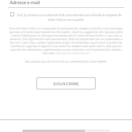
Oui, je consens au traitement de mes données aux fins de la réponse de
Visor Nets à ma requête.
Visor Fall Arrest Nets est responsable du traitement des données collectées via ce formulaire,
que nous utiliserons pour répondre à votre requête , doute ou suggestion, ainsi que pour gérer
l'envoi d'informations et la prospection commerciale et l'envoi de newsletters si vous nous y
autorisez , être légitimé par votre consentement. Nous ne transmettons pas vos coordonnées à
des tiers sauf si nous sommes légalement obligés de le faire.Vous avez le droit d'accéder, de
rectifier, de supprimer, d'opposer et de limiter les données entre autres droits. Vous pouvez
consulter des informations supplémentaires et plus détaillées sur le traitement des données
dans notre
Politique de confidentialité
.
Vous pouvez vous désinscrire de ces communications à tout moment.