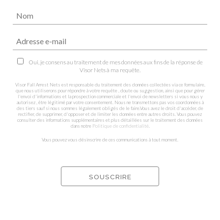
Oui, je consens au traitement de mes données aux fins de la réponse de
Visor Nets à ma requête.
Visor Fall Arrest Nets est responsable du traitement des données collectées via ce formulaire,
que nous utiliserons pour répondre à votre requête , doute ou suggestion, ainsi que pour gérer
l'envoi d'informations et la prospection commerciale et l'envoi de newsletters si vous nous y
autorisez , être légitimé par votre consentement. Nous ne transmettons pas vos coordonnées à
des tiers sauf si nous sommes légalement obligés de le faire.Vous avez le droit d'accéder, de
rectifier, de supprimer, d'opposer et de limiter les données entre autres droits. Vous pouvez
consulter des informations supplémentaires et plus détaillées sur le traitement des données
dans notre
Politique de confidentialité
.
Vous pouvez vous désinscrire de ces communications à tout moment.