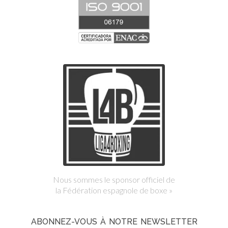
Nous sommes le sponsor officiel de
la Fédération espagnole de boxe »
ABONNEZ-VOUS À NOTRE NEWSLETTER