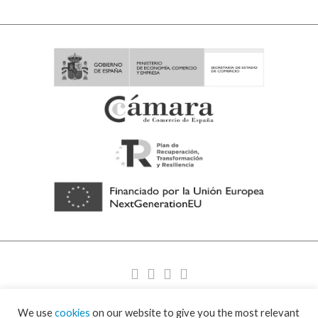
We use
cookies
on our website to give you the most relevant
© 2026 Filets de sécurité – Filets de protection – Visornets – Visor Fall Arrest