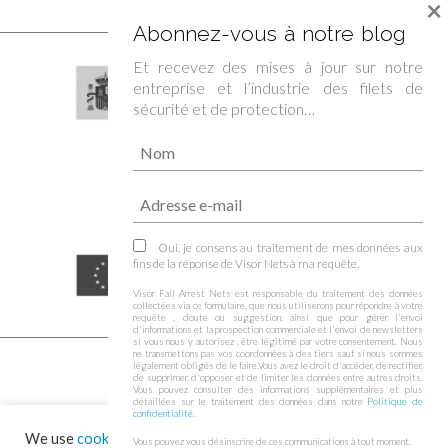
×
Abonnez-vous à notre blog
Et recevez des mises à jour sur notre
entreprise et l’industrie des filets de
sécurité et de protection…
Oui, je consens au traitement de mes données aux
fins de la réponse de Visor Nets à ma requête.
Visor Fall Arrest Nets est responsable du traitement des données
collectées via ce formulaire, que nous utiliserons pour répondre à votre
requête , doute ou suggestion, ainsi que pour gérer l'envoi
d'informations et la prospection commerciale et l'envoi de newsletters
si vous nous y autorisez , être légitimé par votre consentement. Nous
ne transmettons pas vos coordonnées à des tiers sauf si nous sommes
légalement obligés de le faire.Vous avez le droit d'accéder, de rectifier,
de supprimer, d'opposer et de limiter les données entre autres droits.
Vous pouvez consulter des informations supplémentaires et plus
détaillées sur le traitement des données dans notre
Politique de
confidentialité
.
We use
cookies
on our website to give you the most relevant
© 2026 Filets de sécurité – Filets de protection – Visornets – Visor Fall Arrest
Vous pouvez vous désinscrire de ces communications à tout moment.