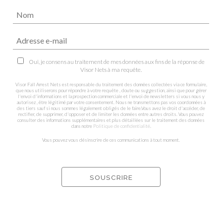
Oui, je consens au traitement de mes données aux fins de la réponse de
Visor Nets à ma requête.
Visor Fall Arrest Nets est responsable du traitement des données collectées via ce formulaire,
que nous utiliserons pour répondre à votre requête , doute ou suggestion, ainsi que pour gérer
l'envoi d'informations et la prospection commerciale et l'envoi de newsletters si vous nous y
autorisez , être légitimé par votre consentement. Nous ne transmettons pas vos coordonnées à
des tiers sauf si nous sommes légalement obligés de le faire.Vous avez le droit d'accéder, de
rectifier, de supprimer, d'opposer et de limiter les données entre autres droits. Vous pouvez
consulter des informations supplémentaires et plus détaillées sur le traitement des données
dans notre
Politique de confidentialité
.
Vous pouvez vous désinscrire de ces communications à tout moment.