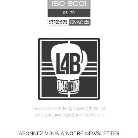
Nous sommes le sponsor officiel de
la Fédération espagnole de boxe »
ABONNEZ-VOUS À NOTRE NEWSLETTER