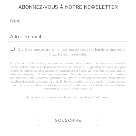
ABONNEZ-VOUS À NOTRE NEWSLETTER
Oui, je consens au traitement de mes données aux fins de la réponse de
Visor Nets à ma requête.
Visor Fall Arrest Nets est responsable du traitement des données collectées via ce formulaire,
que nous utiliserons pour répondre à votre requête , doute ou suggestion, ainsi que pour gérer
l'envoi d'informations et la prospection commerciale et l'envoi de newsletters si vous nous y
autorisez , être légitimé par votre consentement. Nous ne transmettons pas vos coordonnées à
des tiers sauf si nous sommes légalement obligés de le faire.Vous avez le droit d'accéder, de
rectifier, de supprimer, d'opposer et de limiter les données entre autres droits. Vous pouvez
consulter des informations supplémentaires et plus détaillées sur le traitement des données
dans notre
Politique de confidentialité
.
Vous pouvez vous désinscrire de ces communications à tout moment.