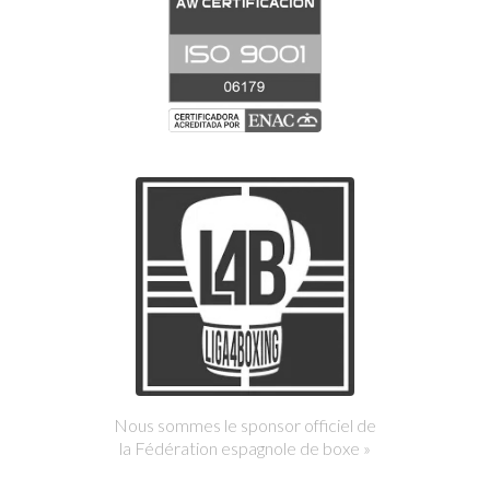
Nous sommes le sponsor officiel de
la Fédération espagnole de boxe »