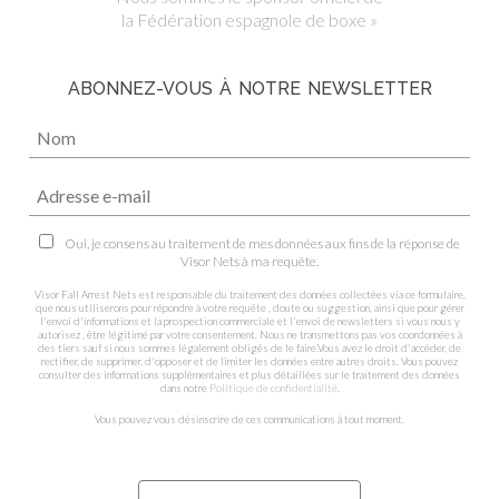
la Fédération espagnole de boxe »
ABONNEZ-VOUS À NOTRE NEWSLETTER
Oui, je consens au traitement de mes données aux fins de la réponse de
Visor Nets à ma requête.
Visor Fall Arrest Nets est responsable du traitement des données collectées via ce formulaire,
que nous utiliserons pour répondre à votre requête , doute ou suggestion, ainsi que pour gérer
l'envoi d'informations et la prospection commerciale et l'envoi de newsletters si vous nous y
autorisez , être légitimé par votre consentement. Nous ne transmettons pas vos coordonnées à
des tiers sauf si nous sommes légalement obligés de le faire.Vous avez le droit d'accéder, de
rectifier, de supprimer, d'opposer et de limiter les données entre autres droits. Vous pouvez
consulter des informations supplémentaires et plus détaillées sur le traitement des données
dans notre
Politique de confidentialité
.
Vous pouvez vous désinscrire de ces communications à tout moment.