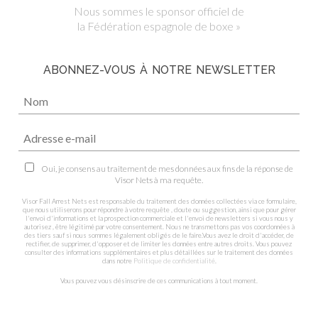
Nous sommes le sponsor officiel de
la Fédération espagnole de boxe »
ABONNEZ-VOUS À NOTRE NEWSLETTER
Oui, je consens au traitement de mes données aux fins de la réponse de
Visor Nets à ma requête.
Visor Fall Arrest Nets est responsable du traitement des données collectées via ce formulaire,
que nous utiliserons pour répondre à votre requête , doute ou suggestion, ainsi que pour gérer
l'envoi d'informations et la prospection commerciale et l'envoi de newsletters si vous nous y
autorisez , être légitimé par votre consentement. Nous ne transmettons pas vos coordonnées à
des tiers sauf si nous sommes légalement obligés de le faire.Vous avez le droit d'accéder, de
rectifier, de supprimer, d'opposer et de limiter les données entre autres droits. Vous pouvez
consulter des informations supplémentaires et plus détaillées sur le traitement des données
dans notre
Politique de confidentialité
.
Vous pouvez vous désinscrire de ces communications à tout moment.