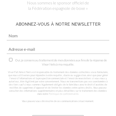
Nous sommes le sponsor officiel de
la Fédération espagnole de boxe »
ABONNEZ-VOUS À NOTRE NEWSLETTER
Oui, je consens au traitement de mes données aux fins de la réponse de
Visor Nets à ma requête.
Visor Fall Arrest Nets est responsable du traitement des données collectées via ce formulaire,
que nous utiliserons pour répondre à votre requête , doute ou suggestion, ainsi que pour gérer
l'envoi d'informations et la prospection commerciale et l'envoi de newsletters si vous nous y
autorisez , être légitimé par votre consentement. Nous ne transmettons pas vos coordonnées à
des tiers sauf si nous sommes légalement obligés de le faire.Vous avez le droit d'accéder, de
rectifier, de supprimer, d'opposer et de limiter les données entre autres droits. Vous pouvez
consulter des informations supplémentaires et plus détaillées sur le traitement des données
dans notre
Politique de confidentialité
.
Vous pouvez vous désinscrire de ces communications à tout moment.