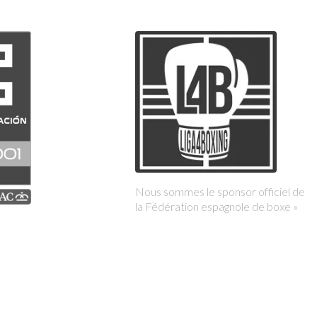
Nous sommes le sponsor officiel de
la Fédération espagnole de boxe »