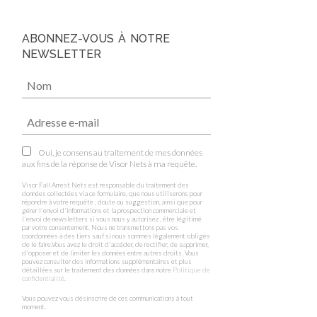
ABONNEZ-VOUS À NOTRE
NEWSLETTER
Oui, je consens au traitement de mes données
aux fins de la réponse de Visor Nets à ma requête.
Visor Fall Arrest Nets est responsable du traitement des
données collectées via ce formulaire, que nous utiliserons pour
répondre à votre requête , doute ou suggestion, ainsi que pour
gérer l'envoi d'informations et la prospection commerciale et
l'envoi de newsletters si vous nous y autorisez , être légitimé
par votre consentement. Nous ne transmettons pas vos
coordonnées à des tiers sauf si nous sommes légalement obligés
de le faire.Vous avez le droit d'accéder, de rectifier, de supprimer,
d'opposer et de limiter les données entre autres droits. Vous
pouvez consulter des informations supplémentaires et plus
détaillées sur le traitement des données dans notre
Politique de
confidentialité
.
Vous pouvez vous désinscrire de ces communications à tout
moment.