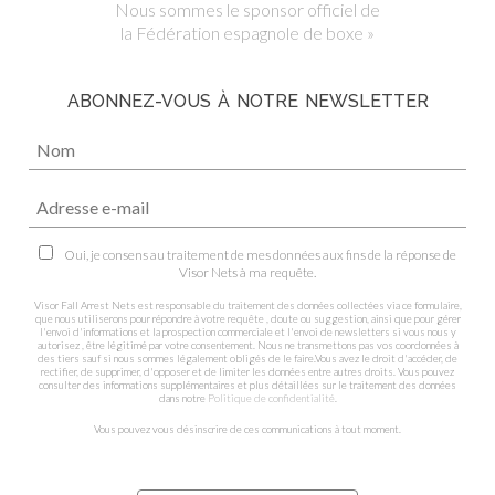
Nous sommes le sponsor officiel de
la Fédération espagnole de boxe »
ABONNEZ-VOUS À NOTRE NEWSLETTER
Oui, je consens au traitement de mes données aux fins de la réponse de
Visor Nets à ma requête.
Visor Fall Arrest Nets est responsable du traitement des données collectées via ce formulaire,
que nous utiliserons pour répondre à votre requête , doute ou suggestion, ainsi que pour gérer
l'envoi d'informations et la prospection commerciale et l'envoi de newsletters si vous nous y
autorisez , être légitimé par votre consentement. Nous ne transmettons pas vos coordonnées à
des tiers sauf si nous sommes légalement obligés de le faire.Vous avez le droit d'accéder, de
rectifier, de supprimer, d'opposer et de limiter les données entre autres droits. Vous pouvez
consulter des informations supplémentaires et plus détaillées sur le traitement des données
dans notre
Politique de confidentialité
.
Vous pouvez vous désinscrire de ces communications à tout moment.