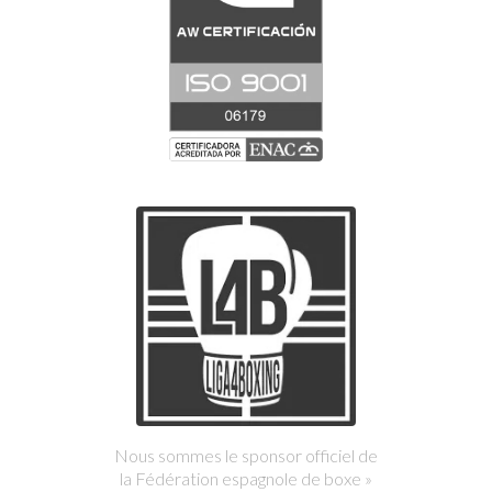
Nous sommes le sponsor officiel de
la Fédération espagnole de boxe »