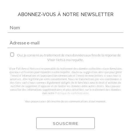
ABONNEZ-VOUS À NOTRE NEWSLETTER
Oui, je consens au traitement de mes données aux fins de la réponse de
Visor Nets à ma requête.
Visor Fall Arrest Nets est responsable du traitement des données collectées via ce formulaire,
que nous utiliserons pour répondre à votre requête , doute ou suggestion, ainsi que pour gérer
l'envoi d'informations et la prospection commerciale et l'envoi de newsletters si vous nous y
autorisez , être légitimé par votre consentement. Nous ne transmettons pas vos coordonnées à
des tiers sauf si nous sommes légalement obligés de le faire.Vous avez le droit d'accéder, de
rectifier, de supprimer, d'opposer et de limiter les données entre autres droits. Vous pouvez
consulter des informations supplémentaires et plus détaillées sur le traitement des données
dans notre
Politique de confidentialité
.
Vous pouvez vous désinscrire de ces communications à tout moment.