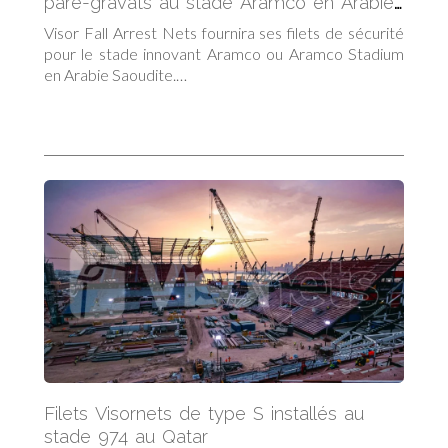
pare-gravats au stade Aramco en Arabie
Saoudite
Visor Fall Arrest Nets fournira ses filets de sécurité
pour le stade innovant Aramco ou Aramco Stadium
en Arabie Saoudite.…
Filets Visornets de type S installés au
stade 974 au Qatar