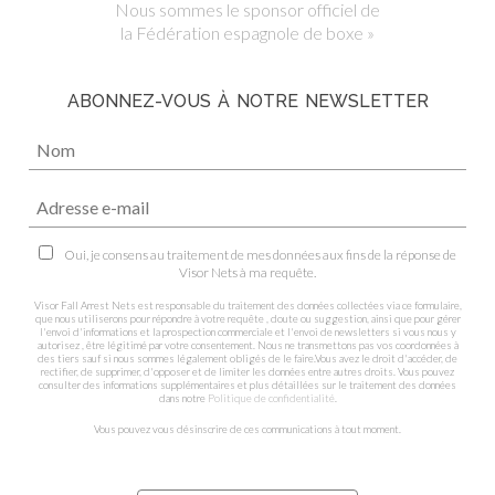
Nous sommes le sponsor officiel de
la Fédération espagnole de boxe »
ABONNEZ-VOUS À NOTRE NEWSLETTER
Oui, je consens au traitement de mes données aux fins de la réponse de
Visor Nets à ma requête.
Visor Fall Arrest Nets est responsable du traitement des données collectées via ce formulaire,
que nous utiliserons pour répondre à votre requête , doute ou suggestion, ainsi que pour gérer
l'envoi d'informations et la prospection commerciale et l'envoi de newsletters si vous nous y
autorisez , être légitimé par votre consentement. Nous ne transmettons pas vos coordonnées à
des tiers sauf si nous sommes légalement obligés de le faire.Vous avez le droit d'accéder, de
rectifier, de supprimer, d'opposer et de limiter les données entre autres droits. Vous pouvez
consulter des informations supplémentaires et plus détaillées sur le traitement des données
dans notre
Politique de confidentialité
.
Vous pouvez vous désinscrire de ces communications à tout moment.