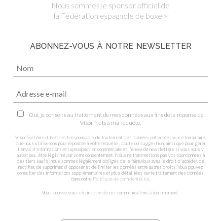
Nous sommes le sponsor officiel de
la Fédération espagnole de boxe »
ABONNEZ-VOUS À NOTRE NEWSLETTER
Oui, je consens au traitement de mes données aux fins de la réponse de
Visor Nets à ma requête.
Visor Fall Arrest Nets est responsable du traitement des données collectées via ce formulaire,
que nous utiliserons pour répondre à votre requête , doute ou suggestion, ainsi que pour gérer
l'envoi d'informations et la prospection commerciale et l'envoi de newsletters si vous nous y
autorisez , être légitimé par votre consentement. Nous ne transmettons pas vos coordonnées à
des tiers sauf si nous sommes légalement obligés de le faire.Vous avez le droit d'accéder, de
rectifier, de supprimer, d'opposer et de limiter les données entre autres droits. Vous pouvez
consulter des informations supplémentaires et plus détaillées sur le traitement des données
dans notre
Politique de confidentialité
.
Vous pouvez vous désinscrire de ces communications à tout moment.