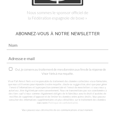
Nous sommes le sponsor officiel de
la Fédération espagnole de boxe »
ABONNEZ-VOUS À NOTRE NEWSLETTER
Oui, je consens au traitement de mes données aux fins de la réponse de
Visor Nets à ma requête.
Visor Fall Arrest Nets est responsable du traitement des données collectées via ce formulaire,
que nous utiliserons pour répondre à votre requête , doute ou suggestion, ainsi que pour gérer
l'envoi d'informations et la prospection commerciale et l'envoi de newsletters si vous nous y
autorisez , être légitimé par votre consentement. Nous ne transmettons pas vos coordonnées à
des tiers sauf si nous sommes légalement obligés de le faire.Vous avez le droit d'accéder, de
rectifier, de supprimer, d'opposer et de limiter les données entre autres droits. Vous pouvez
consulter des informations supplémentaires et plus détaillées sur le traitement des données
dans notre
Politique de confidentialité
.
Vous pouvez vous désinscrire de ces communications à tout moment.